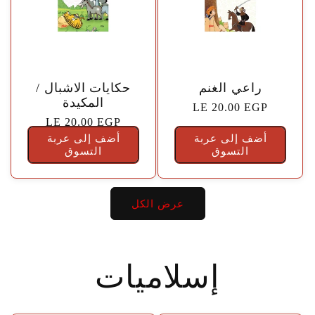
🤍
🤍
راعي الغنم
حكايات الاشبال /
المكيدة
السعر
LE 20.00 EGP
السعر
LE 20.00 EGP
الاعتيادي
أضف إلى عربة
أضف إلى عربة
الاعتيادي
التسوق
التسوق
عرض الكل
إسلاميات