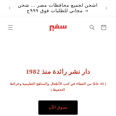
تخطي
اشحن لجميع محافظات مصر ... شحن
إلى
مجاني للطلبات فوق ٩٩٩ج
المحتوى
Translation missi
ar.templates.cart.c
دار نشر رائدة منذ 1982
( 44 عامًا من العطاء في كتب الأطفال والمناهج التعليمية وخرائط
التحفيظ )
تسوق الآن