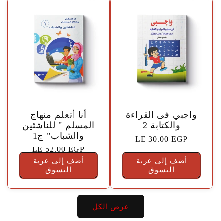
🤍
🤍
واجبي فى القراءة
أنا أتعلم منهاج
والكتابة 2
المسلم " للناشئين
والشباب" ج1
السعر
LE 30.00 EGP
السعر
LE 52.00 EGP
الاعتيادي
أضف إلى عربة
أضف إلى عربة
الاعتيادي
التسوق
التسوق
عرض الكل