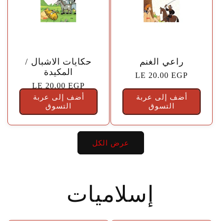
🤍
🤍
راعي الغنم
حكايات الاشبال /
المكيدة
السعر
LE 20.00 EGP
السعر
LE 20.00 EGP
الاعتيادي
أضف إلى عربة
أضف إلى عربة
الاعتيادي
التسوق
التسوق
عرض الكل
إسلاميات