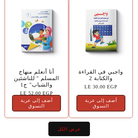
🤍
🤍
واجبي فى القراءة
أنا أتعلم منهاج
والكتابة 2
المسلم " للناشئين
والشباب" ج1
السعر
LE 30.00 EGP
السعر
LE 52.00 EGP
الاعتيادي
أضف إلى عربة
أضف إلى عربة
الاعتيادي
التسوق
التسوق
عرض الكل