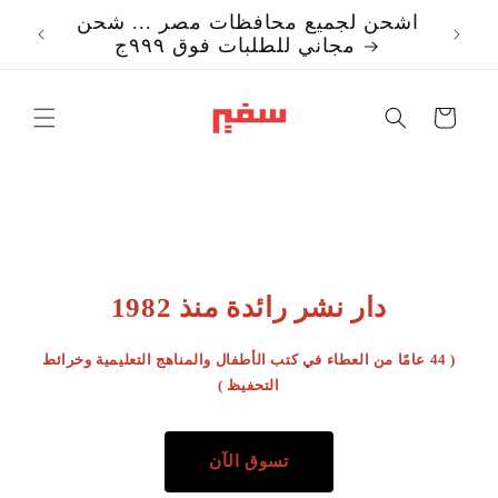
تخطي
اشحن لجميع محافظات مصر ... شحن
إلى
مجاني للطلبات فوق ٩٩٩ج
المحتوى
Translation missi
ar.templates.cart.c
دار نشر رائدة منذ 1982
( 44 عامًا من العطاء في كتب الأطفال والمناهج التعليمية وخرائط
التحفيظ )
تسوق الآن