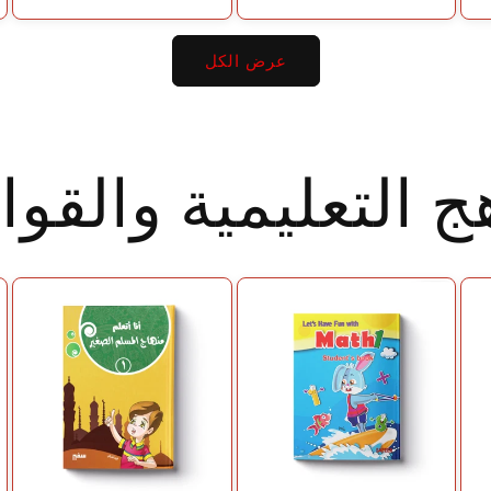
عرض الكل
هج التعليمية والقو