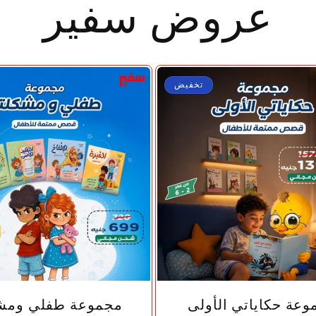
عروض سفير
تخفيض
🤍
🤍
عة حكاياتي الأولى
مجموعة طفلي ومش