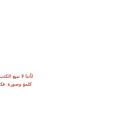
لأننا لا نبيع ال
كلمةٍ وصورة. فكل