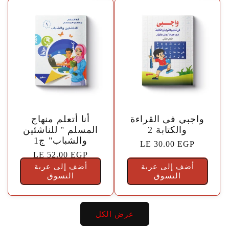
🤍
🤍
واجبي فى القراءة
أنا أتعلم منهاج
والكتابة 2
المسلم " للناشئين
والشباب" ج1
السعر
LE 30.00 EGP
السعر
LE 52.00 EGP
الاعتيادي
أضف إلى عربة
أضف إلى عربة
الاعتيادي
التسوق
التسوق
عرض الكل