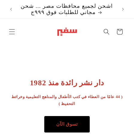
تخطي
اشحن لجميع محافظات مصر ... شحن
إلى
مجاني للطلبات فوق ٩٩٩ج
المحتوى
Translation missi
ar.templates.cart.c
دار نشر رائدة منذ 1982
( 44 عامًا من العطاء في كتب الأطفال والمناهج التعليمية وخرائط
التحفيظ )
تسوق الآن