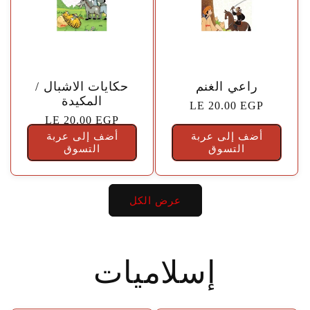
🤍
🤍
راعي الغنم
حكايات الاشبال /
المكيدة
السعر
LE 20.00 EGP
السعر
LE 20.00 EGP
الاعتيادي
أضف إلى عربة
أضف إلى عربة
الاعتيادي
التسوق
التسوق
عرض الكل
إسلاميات