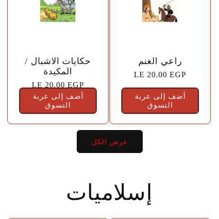
🤍
🤍
راعي الغنم
حكايات الاشبال /
المكيدة
السعر
LE 20.00 EGP
السعر
LE 20.00 EGP
الاعتيادي
أضف إلى عربة
أضف إلى عربة
الاعتيادي
التسوق
التسوق
عرض الكل
إسلاميات