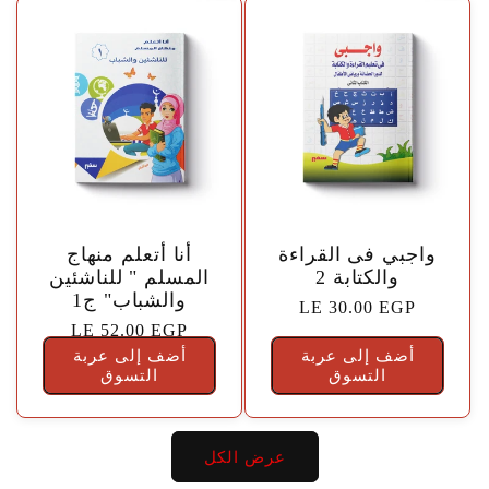
🤍
🤍
واجبي فى القراءة
أنا أتعلم منهاج
والكتابة 2
المسلم " للناشئين
والشباب" ج1
السعر
LE 30.00 EGP
السعر
LE 52.00 EGP
الاعتيادي
أضف إلى عربة
أضف إلى عربة
الاعتيادي
التسوق
التسوق
عرض الكل