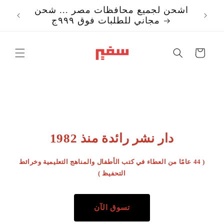
تخطي
اشحن لجميع محافظات مصر ... شحن
إلى
مجاني للطلبات فوق ٩٩٩ج
المحتوى
Translation missi
ar.templates.cart.c
دار نشر رائدة منذ 1982
( 44 عامًا من العطاء في كتب الأطفال والمناهج التعليمية وخرائط
التحفيظ )
تسوق الآن